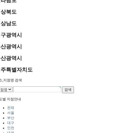
전라남도
경상북도
경상남도
대구광역시
부산광역시
울산광역시
제주특별자치도
소,지점명 검색
도별 지점안내
전체
서울
부산
대구
인천
대전