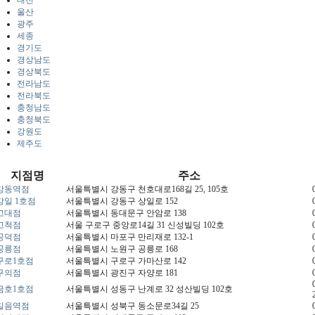
울산
광주
세종
경기도
경상남도
경상북도
전라남도
전라북도
충청남도
충청북도
강원도
제주도
지점명
주소
강동역점
서울특별시 강동구 천호대로168길 25, 105호
강일 1호점
서울특별시 강동구 상일로 152
고대점
서울특별시 동대문구 안암로 138
고척점
서울 구로구 중앙로14길 31 신성빌딩 102호
공덕점
서울특별시 마포구 만리재로 132-1
공릉점
서울특별시 노원구 공릉로 168
구로1호점
서울특별시 구로구 가마산로 142
구의점
서울특별시 광진구 자양로 181
금호1호점
서울특별시 성동구 난계로 32 성산빌딩 102호
길음역점
서울특별시 성북구 동소문로34길 25