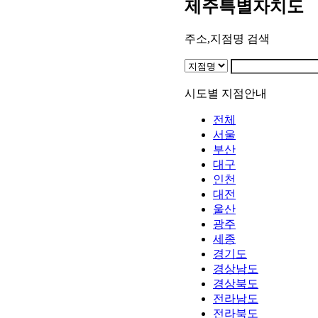
제주특별자치도
주소,지점명 검색
시도별 지점안내
전체
서울
부산
대구
인천
대전
울산
광주
세종
경기도
경상남도
경상북도
전라남도
전라북도